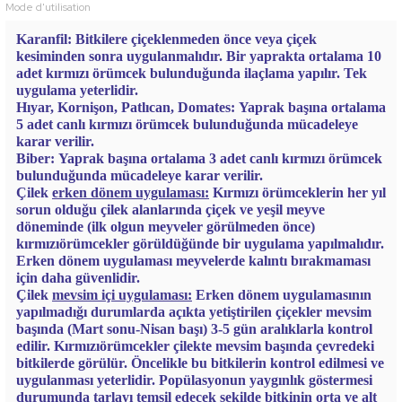
Mode d'utilisation
Karanfil:
Bitkilere çiçeklenmeden önce veya çiçek
kesiminden sonra
uygulanmalıdır. Bir yaprakta ortalama 10
adet kırmızı örümcek bulunduğunda ilaçlama yapılır. Tek
uygulama yeterlidir.
Hıyar, Kornişon, Patlıcan, Domates:
Yaprak başına ortalama
5 adet canlı kırmızı örümcek bulunduğunda mücadeleye
karar verilir.
Biber:
Yaprak başına ortalama 3 adet canlı kırmızı örümcek
bulunduğunda mücadeleye karar verilir.
Çilek
erken dönem uygulaması:
Kırmızı örümceklerin her yıl
sorun olduğu çilek alanlarında çiçek ve yeşil meyve
döneminde (ilk olgun meyveler görülmeden önce)
kırmızıörümcekler görüldüğünde bir uygulama yapılmalıdır.
Erken dönem uygulaması meyvelerde kalıntı bırakmaması
için daha güvenlidir.
Çilek
mevsim içi uygulaması:
Erken dönem uygulamasının
yapılmadığı durumlarda
açıkta yetiştirilen çiçekler mevsim
başında (Mart sonu-Nisan başı) 3-5 gün aralıklarla kontrol
edilir. Kırmızıörümcekler çilekte mevsim başında çevredeki
bitkilerde görülür. Öncelikle bu bitkilerin kontrol edilmesi ve
uygulanması yeterlidir. Popülasyonun yaygınlık göstermesi
durumunda tarlayı temsil edecek şekilde bitkinin orta ve alt