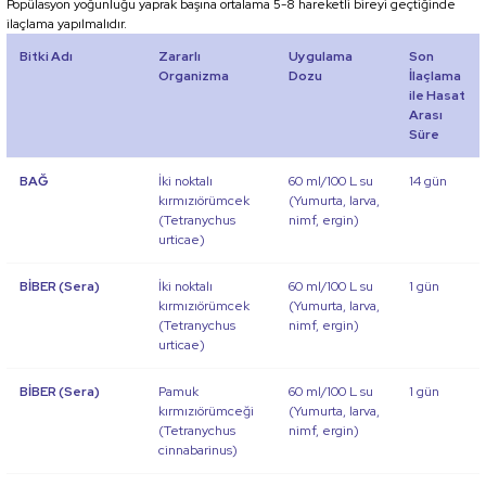
Popülasyon yoğunluğu yaprak başına ortalama 5-8 hareketli bireyi geçtiğinde
ilaçlama yapılmalıdır.
Bitki Adı
Zararlı
Uygulama
Son
Organizma
Dozu
İlaçlama
ile Hasat
Arası
Süre
BAĞ
İki noktalı
60 ml/100 L su
14 gün
kırmızıörümcek
(Yumurta, larva,
(
Tetranychus
nimf, ergin)
urticae
)
BİBER (Sera)
İki noktalı
60 ml/100 L su
1 gün
kırmızıörümcek
(Yumurta, larva,
(
Tetranychus
nimf, ergin)
urticae
)
BİBER (Sera)
Pamuk
60 ml/100 L su
1 gün
kırmızıörümceği
(Yumurta, larva,
(
Tetranychus
nimf, ergin)
cinnabarinus
)