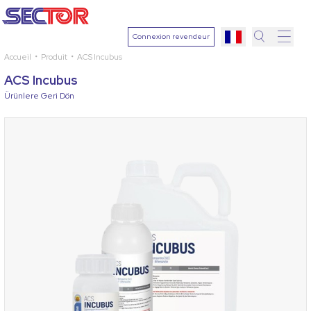
Connexion revendeur
Accueil
Produit
ACS Incubus
Recher
ACS Incubus
Sélection
Ürünlere Geri Dön
une plant
Ingrédien
actif
Sélection
une mala
Rechercher