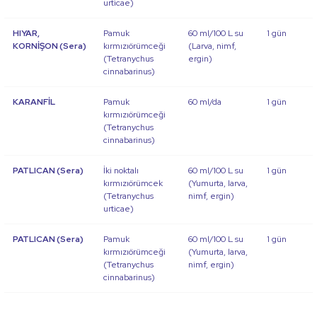
urticae
)
HIYAR,
Pamuk
60 ml/100 L su
1 gün
KORNİŞON (Sera)
kırmızıörümceği
(Larva, nimf,
(
Tetranychus
ergin)
cinnabarinus
)
KARANFİL
Pamuk
60 ml/da
1 gün
kırmızıörümceği
(
Tetranychus
cinnabarinus
)
PATLICAN (Sera)
İki noktalı
60 ml/100 L su
1 gün
kırmızıörümcek
(Yumurta, larva,
(
Tetranychus
nimf, ergin)
urticae
)
PATLICAN (Sera)
Pamuk
60 ml/100 L su
1 gün
kırmızıörümceği
(Yumurta, larva,
(
Tetranychus
nimf, ergin)
cinnabarinus
)