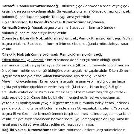
Karanfil-Pamuk Kırmızıörümceği:
Bitkilere çiçeklenmeden önce veya çiçek
kesiminden sonra uygulanmalıdır. Bir yaprakta ortalama 10 adet kırmızı örümcek
bulunduğunda ilaçlama yapılır. Tek uygulama yeterlidir.
Hıyar, Kornişon, Patlıcan-İki Noktalı Kırmızıörümcek, Pamuk
Kırmızıörümceği:
Yaprak başına ortalama 5 adet canlı kırmızı örümcek
bulunduğunda mücadeleye karar verilir.
Domates, Biber-İki Noktalı Kırmızıörümcek, Pamuk Kırmızıörümceği:
Yaprak
başına ortalama 3 adet canlı kırmızı örümcek bulunduğunda mücadeleye karar
verilir.
Çilek-İki Noktalı Kırmızıörümcek, Pamuk Kırmızıörümceği:
Erken dönem uygulaması:
Kırmızı örümceklerin her yıl sorun olduğu çilek
alanlarında çiçek ve yeşil meyve döneminde (ilk olgun meyveler görülmeden
önce) kırmızıörümcekler görüldüğünde bir uygulama yapılmalıdır. Erken dönem
uygulaması meyvelerde kalıntı bırakmaması için daha güvenlidir.
Mevsim içi uygulaması:
Erken dönem uygulamasının yapılmadığı durumlarda
açıkta yetiştirilen çiçekler mevsim başında (Mart sonu-Nisan başı) 3-5 gün
aralıklarla kontrol edilir. Kırmızıörümcekler çilekte mevsim başında çevredeki
bitkilerde görülür. Öncelikle bu bitkilerin kontrol edilmesi ve uygulanması
yeterlidir. Popülasyonun yaygınlık göstermesi durumunda tarlayı temsil edecek
şekilde bitkinin orta ve alt bölümlerinde en az 50 yaprakçık incelenir. Yaprakçık
başına 15 ve üzerinde kırmızıörümcek tespit edilmesi halinde uygulamaya karar
verilir. Meyve toplanmasından hemen sonra uygulama yapılır. Son uygulama ile
hasat arasındaki süreye dikkat edilerek hasat yapılmalıdır.
Bağ-İki Noktalı Kırmızıörümcek:
Kırmızıörümceklerlere karşı mücadelede