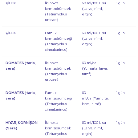
ÇİLEK
İki noktalı
60 ml/100 L su
1 gün
kırmızıörümcek
(Larva, nimf,
(
Tetranychus
ergin)
urticae
)
ÇİLEK
Pamuk
60 ml/100 L su
1 gün
kırmızıörümceği
(Larva, nimf,
(
Tetranychus
ergin)
cinnabarinus
)
DOMATES (tarla,
İki noktalı
60 ml/da
1 gün
sera)
kırmızıörümcek
(Yumurta, larva,
(
Tetranychus
nimf)
urticae
)
DOMATES (tarla,
Pamuk
60
1 gün
sera)
kırmızıörümceği
ml/da (Yumurta,
(
Tetranychus
larva, nimf)
cinnabarinus
)
HIYAR, KORNİŞON
İki noktalı
60 ml/100 L su
1 gün
(Sera)
kırmızıörümcek
(Larva, nimf,
(
Tetranychus
ergin)