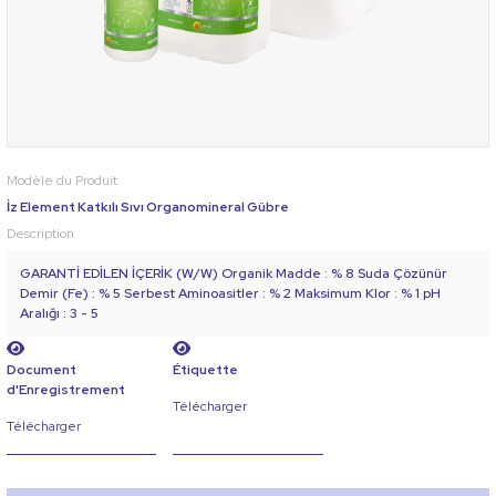
Modèle du Produit
İz Element Katkılı Sıvı Organomineral Gübre
Description
GARANTİ EDİLEN İÇERİK (W/W) Organik Madde : % 8 Suda Çözünür
Demir (Fe) : % 5 Serbest Aminoasitler : % 2 Maksimum Klor : % 1 pH
Aralığı : 3 - 5
Document
Étiquette
d'Enregistrement
Télécharger
Télécharger