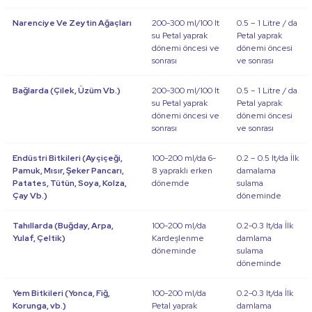
Narenciye Ve Zeytin Ağaçları
200-300 ml/100 lt
0.5 – 1 Litre / da
su Petal yaprak
Petal yaprak
dönemi öncesi ve
dönemi öncesi
sonrası
ve sonrası
Bağlarda (Çilek, Üzüm Vb.)
200-300 ml/100 lt
0.5 – 1 Litre / da
su Petal yaprak
Petal yaprak
dönemi öncesi ve
dönemi öncesi
sonrası
ve sonrası
Endüstri Bitkileri (Ayçiçeği,
100-200 ml/da 6-
0.2 – 0.5 lt/da İlk
Pamuk, Mısır, Şeker Pancarı,
8 yapraklı erken
damalama
Patates, Tütün, Soya, Kolza,
dönemde
sulama
Çay Vb.)
döneminde
Tahıllarda (Buğday, Arpa,
100-200 ml/da
0.2-0.3 lt/da İlk
Yulaf, Çeltik)
Kardeşlenme
damlama
döneminde
sulama
döneminde
Yem Bitkileri (Yonca, Fiğ,
100-200 ml/da
0.2-0.3 lt/da İlk
Korunga, vb.)
Petal yaprak
damlama