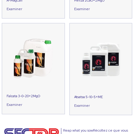
A-MagCall
Heliza 2CaO+2MgO
Examiner
Examiner
Falcata 3-0-20+2MgO
Atsatsa 5-10-5+ME
Examiner
Examiner
Reap what you sowRécoltez ce que vous