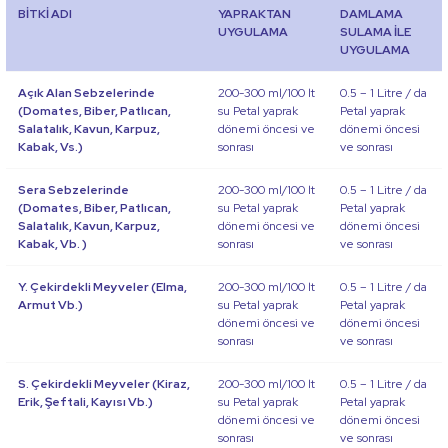
BİTKİ ADI
YAPRAKTAN
DAMLAMA
UYGULAMA
SULAMA İLE
UYGULAMA
Açık Alan Sebzelerinde
200-300 ml/100 lt
0.5 – 1 Litre / da
(Domates, Biber, Patlıcan,
su Petal yaprak
Petal yaprak
Salatalık, Kavun, Karpuz,
dönemi öncesi ve
dönemi öncesi
Kabak, Vs.)
sonrası
ve sonrası
Sera Sebzelerinde
200-300 ml/100 lt
0.5 – 1 Litre / da
(Domates, Biber, Patlıcan,
su Petal yaprak
Petal yaprak
Salatalık, Kavun, Karpuz,
dönemi öncesi ve
dönemi öncesi
Kabak, Vb. )
sonrası
ve sonrası
Y. Çekirdekli Meyveler (Elma,
200-300 ml/100 lt
0.5 – 1 Litre / da
Armut Vb.)
su Petal yaprak
Petal yaprak
dönemi öncesi ve
dönemi öncesi
sonrası
ve sonrası
S. Çekirdekli Meyveler (Kiraz,
200-300 ml/100 lt
0.5 – 1 Litre / da
Erik, Şeftali, Kayısı Vb.)
su Petal yaprak
Petal yaprak
dönemi öncesi ve
dönemi öncesi
sonrası
ve sonrası