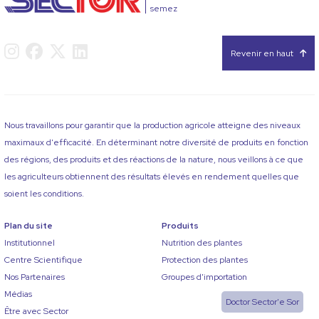
semez
Revenir en haut
Nous travaillons pour garantir que la production agricole atteigne des niveaux
maximaux d'efficacité. En déterminant notre diversité de produits en fonction
des régions, des produits et des réactions de la nature, nous veillons à ce que
les agriculteurs obtiennent des résultats élevés en rendement quelles que
soient les conditions.
Plan du site
Produits
Institutionnel
Nutrition des plantes
Centre Scientifique
Protection des plantes
Nos Partenaires
Groupes d'importation
Médias
Doctor Sector'e Sor
Être avec Sector