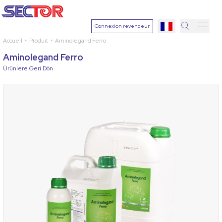
Connexion revendeur
Accueil
Produit
Aminolegand Ferro
Recher
Aminolegand Ferro
Sélection
Ürünlere Geri Dön
une plant
Ingrédien
actif
Sélection
une mala
Rechercher