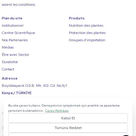
soient les conditions.
Plan du site
Produits
Institutionnel
Nutrition des plantes
Centre Scientifique
Protection des plantes
Nos Partenaires
Groupes d'importation
Médias
Être avec Sector
Durabilité
Contact
Adresse
Büyükkayacık O.S.B. Mh. 103. Cd. No:9/1
Konya / TÜRKİYE
Bu site çerez kullanır. Deneyiminizi iyileştirmek için analitik ve pazarlama
çerezleri kullanabiliriz.
Çerez Politikası
Doctor Sector'e Sor
Politique de confidentialité
Services de la Société de l'Information
Kabul Et
Tümünü Reddet
Politique de cookies
Texte d'information KVKK