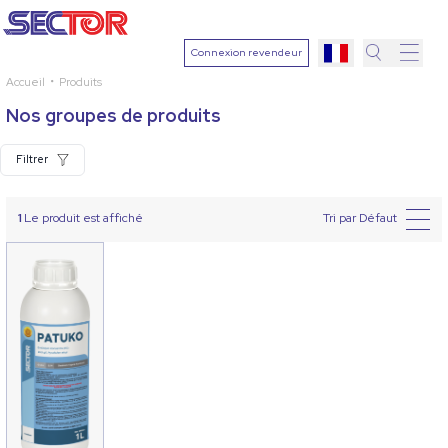
Connexion revendeur
Accueil
Produits
Recher
Nos groupes de produits
Sélection
une plant
Filtrer
1
Le produit est affiché
Tri par Défaut
Ingrédien
actif
Sélection
une mala
Rechercher