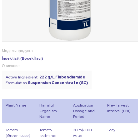
Модель продукта
İnsektisit (Böcek İlacı)
Описание
Active Ingredient:
222 g/L Flubendiamide
Formulation
Suspension Concentrate (SC)
Plant Name
Harmful
Application
Pre-Harvest
Organism
Dosage and
Interval (PHI)
Name
Period
Tomato
Tomato
30 ml/100 L
1 day
(Greenhouse)
leafminer
water