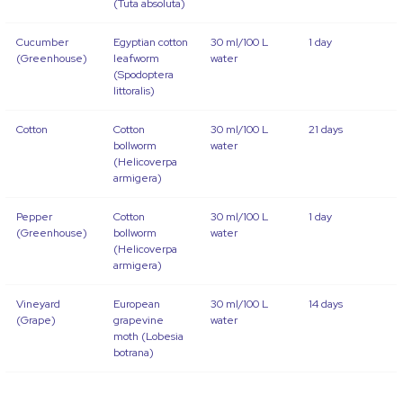
(Tuta absoluta)
Cucumber
Egyptian cotton
30 ml/100 L
1 day
(Greenhouse)
leafworm
water
(Spodoptera
littoralis)
Cotton
Cotton
30 ml/100 L
21 days
bollworm
water
(Helicoverpa
armigera)
Pepper
Cotton
30 ml/100 L
1 day
(Greenhouse)
bollworm
water
(Helicoverpa
armigera)
Vineyard
European
30 ml/100 L
14 days
(Grape)
grapevine
water
moth (Lobesia
botrana)