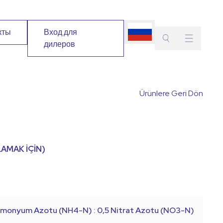
кты
Вход для
дилеров
Поиск
Выберите
Активн
В
Ürünlere Geri Dön
растение
вещест
з
Поиск
AMAK İÇİN)
Amonyum Azotu (NH4-N) : 0,5 Nitrat Azotu (NO3-N)