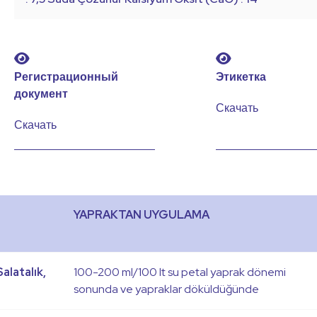
Регистрационный
Этикетка
документ
Скачать
Скачать
YAPRAKTAN UYGULAMA
alatalık,
100-200 ml/100 lt su petal yaprak dönemi
sonunda ve yapraklar döküldüğünde