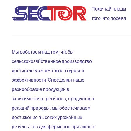
Пожинай плоды
того, что посеял
Мы работаем над тем, чтобы
сельскохозяйственное производство
достигало максимального уровня
эффективности. Определяя наше
разнообразие продукции в
зависимости от регионов, продуктов и
реакций природы, мы обеспечиваем
достижение высоких урожайных
результатов для фермеров при любых