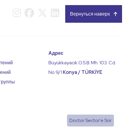
Вернуться наверх
Адрес
стений
Büyükkayacık O.S.B. Mh. 103. Cd.
тений
No:9/1
Konya / TÜRKİYE
группы
Doctor Sector'e Sor