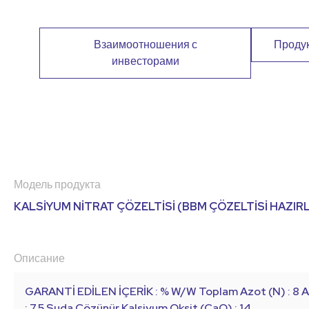
Взаимоотношения с
Проду
инвесторами
Модель продукта
KALSİYUM NİTRAT ÇÖZELTİSİ (BBM ÇÖZELTİSİ HAZIRL
Описание
GARANTİ EDİLEN İÇERİK : % W/W Toplam Azot (N) : 8 
: 7,5 Suda Çözünür Kalsiyum Oksit (CaO) : 14