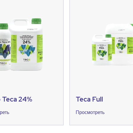
 Teca 24%
Teca Full
реть
Просмотреть