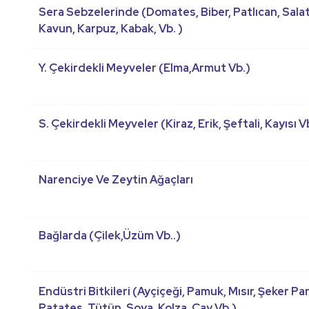
Sera Sebzelerinde (Domates, Biber, Patlıcan, Salat
Kavun, Karpuz, Kabak, Vb. )
Y. Çekirdekli Meyveler (Elma,Armut Vb.)
S. Çekirdekli Meyveler (Kiraz, Erik, Şeftali, Kayısı V
Narenciye Ve Zeytin Ağaçları
Bağlarda (Çilek,Üzüm Vb..)
Endüstri Bitkileri (Ayçiçeği, Pamuk, Mısır, Şeker Pa
Patates, Tütün, Soya, Kolza, Çay Vb.)