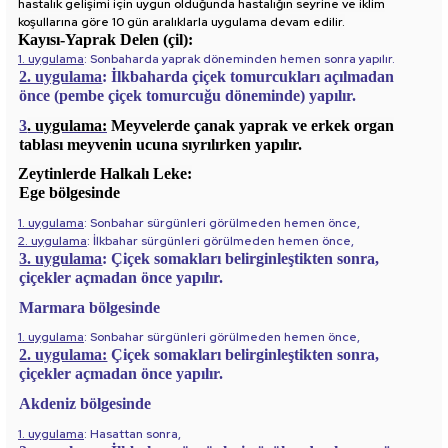
hastalık gelişimi için uygun olduğunda hastalığın seyrine ve iklim
koşullarına göre 10 gün aralıklarla uygulama devam edilir.
Kayısı-Yaprak Delen (çil):
1. uygulama
: Sonbaharda yaprak döneminden hemen sonra yapılır.
2. uygulama
: İlkbaharda çiçek tomurcukları açılmadan
önce (pembe çiçek tomurcuğu döneminde) yapılır.
3
. uygulama:
Meyvelerde çanak yaprak ve erkek organ
tablası meyvenin ucuna sıyrılırken yapılır.
Zeytinlerde Halkalı Leke:
Ege bölgesinde
1. uygulama
: Sonbahar sürgünleri görülmeden hemen önce,
2. uygulama
: İlkbahar sürgünleri görülmeden hemen önce,
3. uygulama
: Çiçek somakları belirginleştikten sonra,
çiçekler açmadan önce yapılır.
Marmara bölgesinde
1. uygulama
: Sonbahar sürgünleri görülmeden hemen önce,
2. uygulama:
Çiçek somakları belirginleştikten sonra,
çiçekler açmadan önce yapılır.
Akdeniz bölgesinde
1. uygulama
: Hasattan sonra,