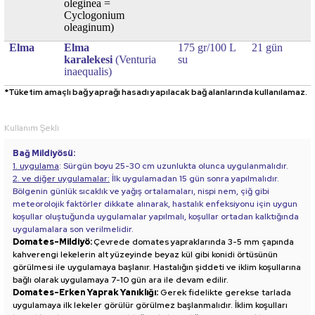
oleginea =
Cyclogonium
oleaginum)
Elma
Elma
175 gr/100 L
21 gün
karalekesi
(Venturia
su
inaequalis)
*Tüketim amaçlı bağ yaprağı hasadı yapılacak bağ alanlarında kullanılamaz.
Kullanım Şekli
Bağ Mildiyösü:
1. uygulama
: Sürgün boyu 25-30 cm uzunlukta olunca uygulanmalıdır.
2. ve diğer uygulamalar:
İlk uygulamadan 15 gün sonra yapılmalıdır.
Bölgenin günlük sıcaklık ve yağış ortalamaları, nispi nem, çiğ gibi
meteorolojik faktörler dikkate alınarak, hastalık enfeksiyonu için uygun
koşullar oluştuğunda uygulamalar yapılmalı, koşullar ortadan kalktığında
uygulamalara son verilmelidir.
Domates-Mildiyö:
Çevrede domates yapraklarında 3-5 mm çapında
kahverengi lekelerin alt yüzeyinde beyaz kül gibi konidi örtüsünün
görülmesi ile uygulamaya başlanır. Hastalığın şiddeti ve iklim koşullarına
bağlı olarak uygulamaya 7-10 gün ara ile devam edilir.
Domates-Erken Yaprak Yanıklığı:
Gerek fidelikte gerekse tarlada
uygulamaya ilk lekeler görülür görülmez başlanmalıdır. İklim koşulları