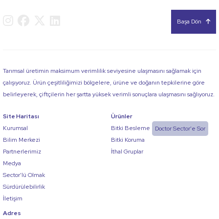
Başa Dön
Tarımsal üretimin maksimum verimlilik seviyesine ulaşmasını sağlamak için
çalışıyoruz. Ürün çeşitliliğimizi bölgelere, ürüne ve doğanın tepkilerine göre
belirleyerek, çiftçilerin her şartta yüksek verimli sonuçlara ulaşmasını sağlıyoruz.
Site Haritası
Ürünler
Kurumsal
Bitki Besleme
Doctor Sector'e Sor
Bilim Merkezi
Bitki Koruma
Partnerlerimiz
İthal Gruplar
Medya
Sector'lü Olmak
Sürdürülebilirlik
İletişim
Adres