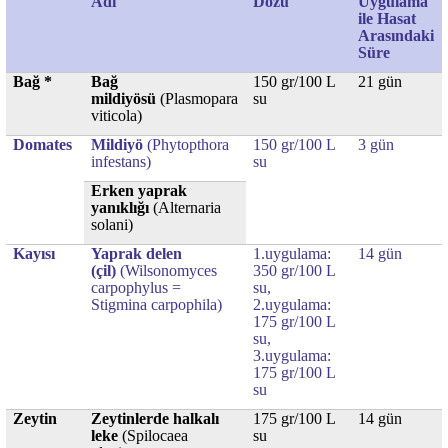
Adı
Dozu
Uygulama
ile Hasat
Arasındaki
Süre
Bağ *
Bağ
150 gr/100 L
21 gün
mildiyösü
(Plasmopara
su
viticola)
Domates
Mildiyö
(
Phytopthora
150 gr/100 L
3 gün
infestans
)
su
Erken yaprak
yanıklığı
(
Alternaria
solani
)
Kayısı
Yaprak delen
1.uygulama:
14 gün
(çil)
(Wilsonomyces
350 gr/100 L
carpophylus =
su,
Stigmina carpophila)
2.uygulama:
175 gr/100 L
su,
3.uygulama:
175 gr/100 L
su
Zeytin
Zeytinlerde halkalı
175 gr/100 L
14 gün
leke
(Spilocaea
su