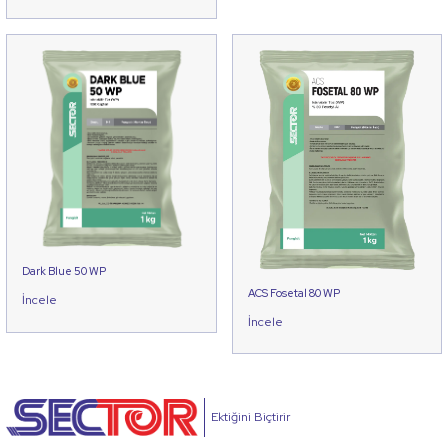
Dark Blue 50 WP
ACS Fosetal 80 WP
İncele
İncele
Ektiğini Biçtirir