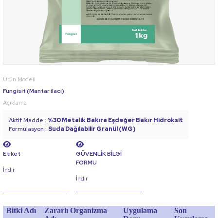
Ürün Modeli
Fungisit (Mantar ilacı)
Açıklama
Aktif Madde :
%30 Metalik Bakıra Eşdeğer Bakır Hidroksit
Formülasyon :
Suda Dağılabilir Granül (WG)
Etiket
GÜVENLİK BİLGİ
FORMU
İndir
İndir
Bitki Adı
Zararlı Organizma
Uygulama
Son