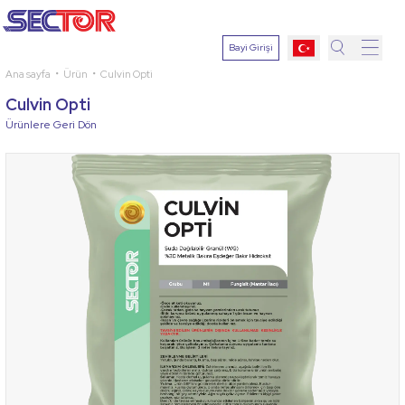
Bayi Girişi
Ana sayfa
Ürün
Culvin Opti
Arama
Culvin Opti
Yap
Ürünlere Geri Dön
Bitki
Seçin
Etken
Madde
Hastalık
Seçin
Arama
Yap