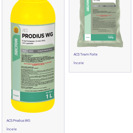
ACS Tıram Forte
İncele
ACS Prodius WG
İncele