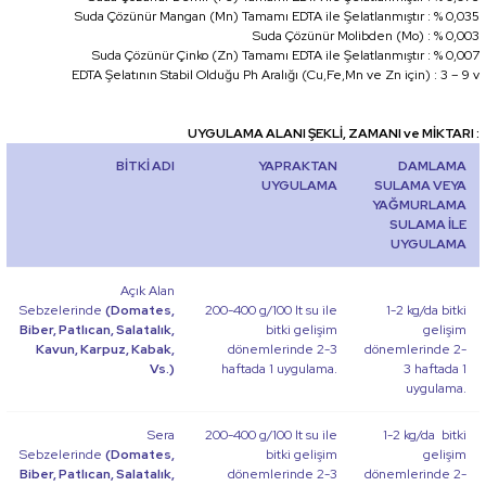
Suda Çözünür Mangan (Mn) Tamamı EDTA ile Şelatlanmıştır : % 0,035
Suda Çözünür Molibden (Mo) : % 0,003
Suda Çözünür Çinko (Zn) Tamamı EDTA ile Şelatlanmıştır : % 0,007
EDTA Şelatının Stabil Olduğu Ph Aralığı (Cu,Fe,Mn ve Zn için) : 3 – 9 v
UYGULAMA ALANI ŞEKLİ, ZAMANI ve MİKTARI :
BİTKİ ADI
YAPRAKTAN
DAMLAMA
UYGULAMA
SULAMA VEYA
YAĞMURLAMA
SULAMA İLE
UYGULAMA
Açık Alan
Sebzelerinde
(Domates,
200-400 g/100 lt su ile
1-2 kg/da bitki
Biber, Patlıcan, Salatalık,
bitki gelişim
gelişim
Kavun, Karpuz, Kabak,
dönemlerinde 2-3
dönemlerinde 2-
Vs.)
haftada 1 uygulama.
3 haftada 1
uygulama.
Sera
200-400 g/100 lt su ile
1-2 kg/da bitki
Sebzelerinde
(Domates,
bitki gelişim
gelişim
Biber, Patlıcan, Salatalık,
dönemlerinde 2-3
dönemlerinde 2-