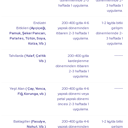
dönemlerinde 2-3
dönemlerinde 2-
haftada 1 uygulama.
3 haftada 1
uygulama.
Endüstri
200-400 g/da 4-6
1-2 kg/da bitki
Bitkileri
(Ayçiçeği,
yaprak döneminden
gelişim
Pamuk, Şeker Pancarı,
itibaren 2-3 haftada 1
dönemlerinde 2-
Patates, Tütün, Soya,
uygulama.
3 haftada 1
Kolza, Vb.)
uygulama.
Tahıllarda
(Yulaf, Çeltik
200-400 g/da
------
Vb.)
kardeşlenme
döneminden itibaren
2-3 haftada 1
uygulama.
Yeşil Alan
( Çay, Yonca,
200-400 g/da 4-6
------
Fiğ, Korunga, vb.)
yaprak dönemi veya
petal yaprak dönemi
öncesi 2-3 haftada 1
uygulama.
Baklagiller
(Fasulye,
200-400 g/da 4-6
1-2 kg/da bitki
Nohut, Vb.)
yaprak döneminden
gelişim