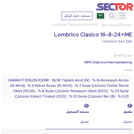
تسجيل دخول الوكيل
الصفحة الرئيسية
منتج
Lombrico Clasico 16-8-24+ME
بحث
Lombrico Clasico 16-8-24+ME
اختر
Ürünlere Geri Dön
نبتة
نموذج المنتج
NPK Gübresi Harmanlanmış
المادة
وصف
الفعالة
GARANTİ EDİLEN İÇERİK : W/W Toplam Azot (N) : % 16 Amonyum Azotu
(N-NH4) : % 9 Nitrat Azotu (N-NO3) : % 7 Suda Çözünür Fosfor Penta
Oksit (P2O5) : % 8 Suda Çözünür Potasyum Oksit (K2O) : % 24 Suda
Çözünür Kükürt Trioksit (SO3) : % 20 Suda Çözünür Bor (B) : % 0,01
اختر
مرضًا
ملصق
مستند التسجيل
تحميل
تحميل
بحث