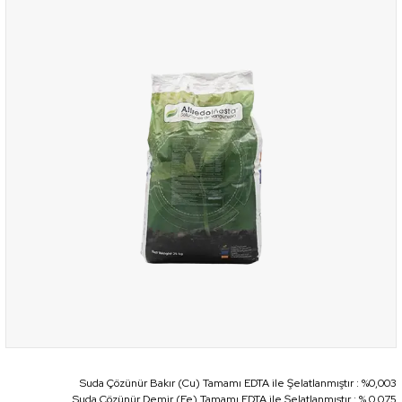
Suda Çözünür Bakır (Cu) Tamamı EDTA ile Şelatlanmıştır : %0,003
Suda Çözünür Demir (Fe) Tamamı EDTA ile Şelatlanmıştır : % 0,075