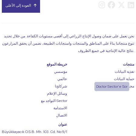
العودة إلى الأعلى
نحن نعمل على ضمان وصول الإنتاج الزراعي إلى أقصى مستويات الكفاءة. من خلال تحديد
تنوع منتجاتنا بناءً على المناطق والمنتجات واستجابات الطبيعة، نضمن أن يحقق المزارعون
نتائج عالية الإنتاجية في جميع الظروف.
منتجات
خريطة الموقع
تغذية النباتات
مؤسسي
حماية النباتات
عالمي
مجموعات الاستيراد
شركاؤنا
Doctor Sector'e Sor
وسائل الإعلام
التواجد مع Sector
الاستدامة
الاتصال
عنوان
Büyükkayacık O.S.B. Mh. 103. Cd. No:9/1