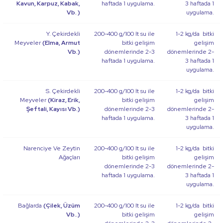
Kavun, Karpuz, Kabak,
haftada 1 uygulama.
3 haftada 1
Vb. )
uygulama.
Y. Çekirdekli
200-400 g/100 lt su ile
1-2 kg/da bitki
Meyveler
(Elma, Armut
bitki gelişim
gelişim
Vb.)
dönemlerinde 2-3
dönemlerinde 2-
haftada 1 uygulama.
3 haftada 1
uygulama.
S. Çekirdekli
200-400 g/100 lt su ile
1-2 kg/da bitki
Meyveler
(Kiraz, Erik,
bitki gelişim
gelişim
Şeftali, Kayısı Vb.)
dönemlerinde 2-3
dönemlerinde 2-
haftada 1 uygulama.
3 haftada 1
uygulama.
Narenciye Ve Zeytin
200-400 g/100 lt su ile
1-2 kg/da bitki
Ağaçları
bitki gelişim
gelişim
dönemlerinde 2-3
dönemlerinde 2-
haftada 1 uygulama.
3 haftada 1
uygulama.
Bağlarda
(Çilek, Üzüm
200-400 g/100 lt su ile
1-2 kg/da bitki
Vb..)
bitki gelişim
gelişim