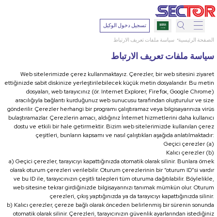
تسجيل دخول الوكيل
الصفحة الرئيسية
سياسة ملفات تعريف الارتباط
بحث
سياسة ملفات تعريف الارتباط
اختر
نبتة
Web sitelerimizde çerez kullanmaktayız. Çerezler, bir web sitesini ziyaret
ettiğinizde sabit diskinize yerleştirilebilecek küçük metin dosyalarıdır. Bu metin
dosyaları, web tarayıcınız (ör. Internet Explorer, Firefox, Google Chrome)
aracılığıyla bağlantı kurduğunuz web sunucusu tarafından oluşturulur ve size
gönderilir. Çerezler herhangi bir programı çalıştıramaz veya bilgisayarınıza virüs
المادة
bulaştıramazlar. Çerezlerin amacı, aldığınız İnternet hizmetlerini daha kullanıcı
الفعالة
dostu ve etkili bir hale getirmektir. Bizim web sitelerimizde kullanılan çerez
çeşitleri, bunların kapsamı ve nasıl çalıştıkları aşağıda anlatılmaktadır:
Geçici çerezler (a)
Kalıcı çerezler (b)
اختر
a) Geçici çerezler, tarayıcıyı kapattığınızda otomatik olarak silinir. Bunlara örnek
مرضًا
olarak oturum çerezleri verilebilir. Oturum çerezlerinin bir “oturum ID”si vardır
ve bu ID ile, tarayıcınızın çeşitli talepleri tüm oturuma dağıtılabilir. Böylelikle,
web sitesine tekrar girdiğinizde bilgisayarınızı tanımak mümkün olur. Oturum
çerezleri, çıkış yaptığınızda ya da tarayıcıyı kapattığınızda silinir.
بحث
b) Kalıcı çerezler, çereze bağlı olarak önceden belirlenmiş bir sürenin sonunda
otomatik olarak silinir. Çerezleri, tarayıcınızın güvenlik ayarlarından istediğiniz