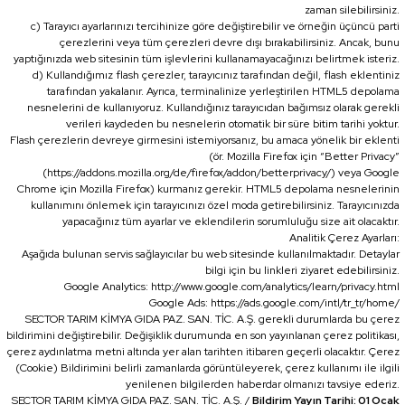
zaman silebilirsiniz.
c) Tarayıcı ayarlarınızı tercihinize göre değiştirebilir ve örneğin üçüncü parti
çerezlerini veya tüm çerezleri devre dışı bırakabilirsiniz. Ancak, bunu
yaptığınızda web sitesinin tüm işlevlerini kullanamayacağınızı belirtmek isteriz.
d) Kullandığımız flash çerezler, tarayıcınız tarafından değil, flash eklentiniz
tarafından yakalanır. Ayrıca, terminalinize yerleştirilen HTML5 depolama
nesnelerini de kullanıyoruz. Kullandığınız tarayıcıdan bağımsız olarak gerekli
verileri kaydeden bu nesnelerin otomatik bir süre bitim tarihi yoktur.
Flash çerezlerin devreye girmesini istemiyorsanız, bu amaca yönelik bir eklenti
(ör. Mozilla Firefox için “Better Privacy”
(https://addons.mozilla.org/de/firefox/addon/betterprivacy/) veya Google
Chrome için Mozilla Firefox) kurmanız gerekir. HTML5 depolama nesnelerinin
kullanımını önlemek için tarayıcınızı özel moda getirebilirsiniz. Tarayıcınızda
yapacağınız tüm ayarlar ve eklendilerin sorumluluğu size ait olacaktır.
Analitik Çerez Ayarları:
Aşağıda bulunan servis sağlayıcılar bu web sitesinde kullanılmaktadır. Detaylar
bilgi için bu linkleri ziyaret edebilirsiniz.
Google Analytics: http://www.google.com/analytics/learn/privacy.html
Google Ads: https://ads.google.com/intl/tr_tr/home/
SECTOR TARIM KİMYA GIDA PAZ. SAN. TİC. A.Ş. gerekli durumlarda bu çerez
bildirimini değiştirebilir. Değişiklik durumunda en son yayınlanan çerez politikası,
çerez aydınlatma metni altında yer alan tarihten itibaren geçerli olacaktır. Çerez
(Cookie) Bildirimini belirli zamanlarda görüntüleyerek, çerez kullanımı ile ilgili
yenilenen bilgilerden haberdar olmanızı tavsiye ederiz.
SECTOR TARIM KİMYA GIDA PAZ. SAN. TİC. A.Ş. /
Bildirim Yayın Tarihi: 01 Ocak