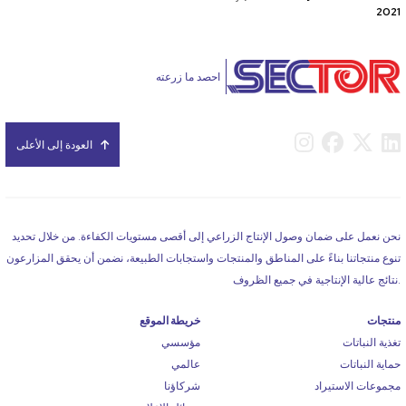
2021
احصد ما زرعته
العودة إلى الأعلى
نحن نعمل على ضمان وصول الإنتاج الزراعي إلى أقصى مستويات الكفاءة. من خلال تحديد
تنوع منتجاتنا بناءً على المناطق والمنتجات واستجابات الطبيعة، نضمن أن يحقق المزارعون
نتائج عالية الإنتاجية في جميع الظروف.
منتجات
خريطة الموقع
تغذية النباتات
مؤسسي
حماية النباتات
عالمي
مجموعات الاستيراد
شركاؤنا