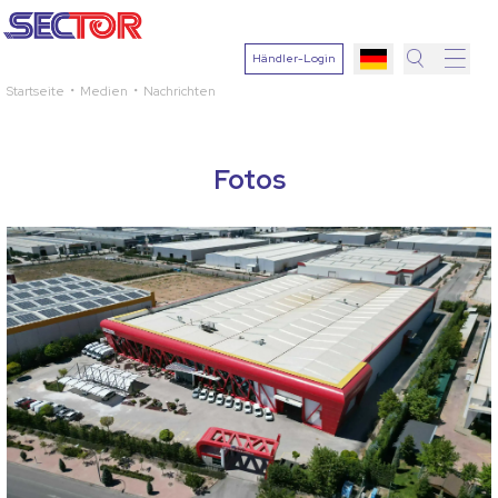
Händler-Login
Startseite
Medien
Nachrichten
Suche
Pflanze
auswähle
Fotos
Wirkstoff
Krankheit
auswähle
Suchen