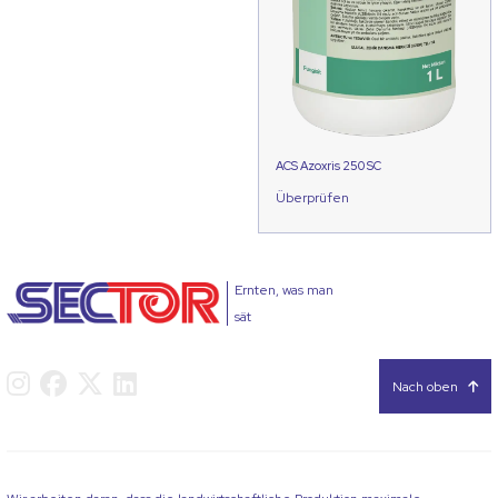
ACS Azoxris 250 SC
Überprüfen
Ernten, was man
sät
Nach oben