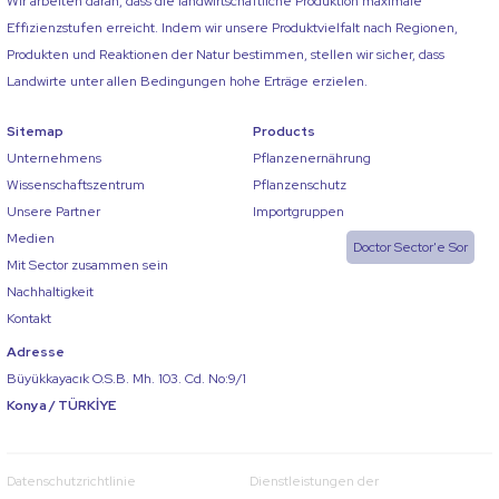
Wir arbeiten daran, dass die landwirtschaftliche Produktion maximale
Effizienzstufen erreicht. Indem wir unsere Produktvielfalt nach Regionen,
Produkten und Reaktionen der Natur bestimmen, stellen wir sicher, dass
Landwirte unter allen Bedingungen hohe Erträge erzielen.
Sitemap
Products
Unternehmens
Pflanzenernährung
Wissenschaftszentrum
Pflanzenschutz
Unsere Partner
Importgruppen
Medien
Doctor Sector'e Sor
Mit Sector zusammen sein
Nachhaltigkeit
Kontakt
Adresse
Büyükkayacık O.S.B. Mh. 103. Cd. No:9/1
Konya / TÜRKİYE
Datenschutzrichtlinie
Dienstleistungen der