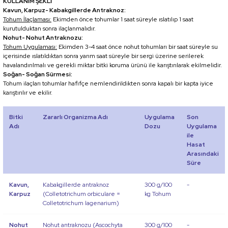
KULLANIM ŞEKLİ
Kavun, Karpuz- Kabakgillerde Antraknoz:
Tohum İlaçlaması:
Ekimden önce tohumlar 1 saat süreyle ıslatılıp 1 saat
kurutulduktan sonra ilaçlanmalıdır.
Nohut- Nohut Antraknozu:
Tohum Uygulaması:
Ekimden 3-4 saat önce nohut tohumları bir saat süreyle su
içerisinde ıslatıldıktan sonra yarım saat süreyle bir sergi üzerine serilerek
havalandırılmalı ve gerekli miktar bitki koruma ürünü ile karıştırılarak ekilmelidir.
Soğan- Soğan Sürmesi:
Tohum ilaçları tohumlar hafifçe nemlendirildikten sonra kapalı bir kapta iyice
karıştırılır ve ekilir.
Bitki
Zararlı Organizma Adı
Uygulama
Son
Adı
Dozu
Uygulama
ile
Hasat
Arasındaki
Süre
Kavun,
Kabakgillerde antraknoz
300 g/100
-
Karpuz
(Colletotrichum orbiculare =
kg Tohum
Colletotrichum lagenarium)
Nohut
Nohut antraknozu (Ascochyta
300 g/100
-