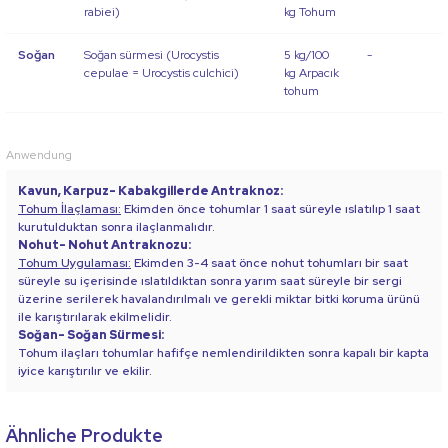
rabiei)
kg Tohum
Soğan
Soğan sürmesi (Urocystis
5 kg/100
-
cepulae = Urocystis culchici)
kg Arpacık
tohum
Anwendung
Kavun, Karpuz- Kabakgillerde Antraknoz:
Tohum İlaçlaması:
Ekimden önce tohumlar 1 saat süreyle ıslatılıp 1 saat
kurutulduktan sonra ilaçlanmalıdır.
Nohut- Nohut Antraknozu:
Tohum Uygulaması:
Ekimden 3-4 saat önce nohut tohumları bir saat
süreyle su içerisinde ıslatıldıktan sonra yarım saat süreyle bir sergi
üzerine serilerek havalandırılmalı ve gerekli miktar bitki koruma ürünü
ile karıştırılarak ekilmelidir.
Soğan- Soğan Sürmesi:
Tohum ilaçları tohumlar hafifçe nemlendirildikten sonra kapalı bir kapta
iyice karıştırılır ve ekilir.
Ähnliche Produkte