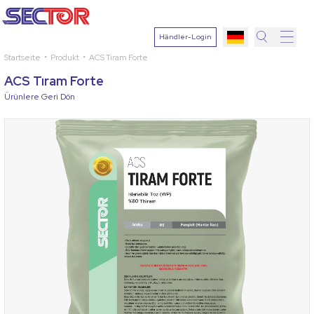
Händler-Login
Startseite
Produkt
ACS Tıram Forte
Suche
ACS Tıram Forte
Pflanze
Ürünlere Geri Dön
auswähle
Wirkstoff
Krankheit
auswähle
Suchen