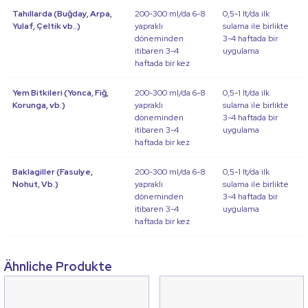
Tahıllarda (Buğday, Arpa,
200-300 ml/da 6-8
0,5-1 lt/da ilk
Yulaf, Çeltik vb..)
yapraklı
sulama ile birlikte
döneminden
3-4 haftada bir
itibaren 3-4
uygulama
haftada bir kez
Yem Bitkileri (Yonca, Fiğ,
200-300 ml/da 6-8
0,5-1 lt/da ilk
Korunga, vb.)
yapraklı
sulama ile birlikte
döneminden
3-4 haftada bir
itibaren 3-4
uygulama
haftada bir kez
Baklagiller (Fasulye,
200-300 ml/da 6-8
0,5-1 lt/da ilk
Nohut, Vb.)
yapraklı
sulama ile birlikte
döneminden
3-4 haftada bir
itibaren 3-4
uygulama
haftada bir kez
Ähnliche Produkte