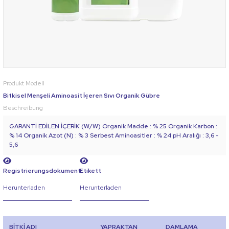
Produkt Modell
Bitkisel Menşeli Aminoasit İçeren Sıvı Organik Gübre
Beschreibung
GARANTİ EDİLEN İÇERİK (W/W) Organik Madde : % 25 Organik Karbon :
% 14 Organik Azot (N) : % 3 Serbest Aminoasitler : % 24 pH Aralığı : 3,6 -
5,6
Registrierungsdokument
Etikett
Herunterladen
Herunterladen
BİTKİ ADI
YAPRAKTAN
DAMLAMA