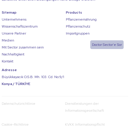
Sitemap
Products
Unternehmens
Pflanzenernährung
Wissenschaftszentrum
Pflanzenschutz
Unsere Partner
Importgruppen
Medien
Doctor Sector'e Sor
Mit Sector zusammen sein
Nachhaltigkeit
Kontakt
Adresse
Büyükkayacık O.S.B. Mh. 103. Cd. No:9/1
Konya / TÜRKİYE
Datenschutzrichtlinie
Dienstleistungen der
Informationsgesellschaft
Cookie-Richtlinie
KVKK Informationspflicht