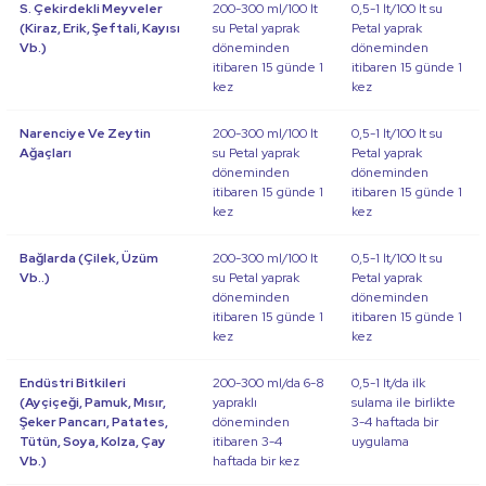
S. Çekirdekli Meyveler
200-300 ml/100 lt
0,5-1 lt/100 lt su
(Kiraz, Erik, Şeftali, Kayısı
su Petal yaprak
Petal yaprak
Vb.)
döneminden
döneminden
itibaren 15 günde 1
itibaren 15 günde 1
kez
kez
Narenciye Ve Zeytin
200-300 ml/100 lt
0,5-1 lt/100 lt su
Ağaçları
su Petal yaprak
Petal yaprak
döneminden
döneminden
itibaren 15 günde 1
itibaren 15 günde 1
kez
kez
Bağlarda (Çilek, Üzüm
200-300 ml/100 lt
0,5-1 lt/100 lt su
Vb..)
su Petal yaprak
Petal yaprak
döneminden
döneminden
itibaren 15 günde 1
itibaren 15 günde 1
kez
kez
Endüstri Bitkileri
200-300 ml/da 6-8
0,5-1 lt/da ilk
(Ayçiçeği, Pamuk, Mısır,
yapraklı
sulama ile birlikte
Şeker Pancarı, Patates,
döneminden
3-4 haftada bir
Tütün, Soya, Kolza, Çay
itibaren 3-4
uygulama
Vb.)
haftada bir kez