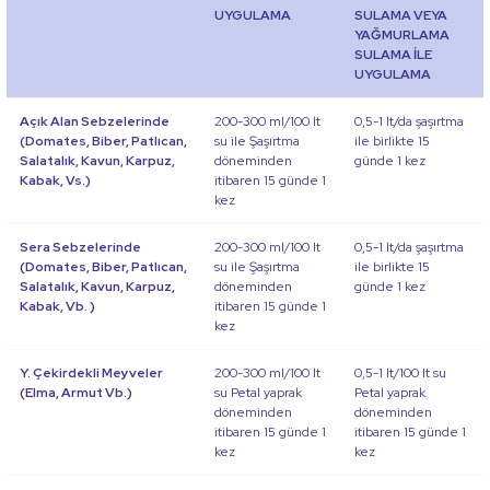
UYGULAMA
SULAMA VEYA
YAĞMURLAMA
SULAMA İLE
UYGULAMA
Açık Alan Sebzelerinde
200-300 ml/100 lt
0,5-1 lt/da şaşırtma
(Domates, Biber, Patlıcan,
su ile Şaşırtma
ile birlikte 15
Salatalık, Kavun, Karpuz,
döneminden
günde 1 kez
Kabak, Vs.)
itibaren 15 günde 1
kez
Sera Sebzelerinde
200-300 ml/100 lt
0,5-1 lt/da şaşırtma
(Domates, Biber, Patlıcan,
su ile Şaşırtma
ile birlikte 15
Salatalık, Kavun, Karpuz,
döneminden
günde 1 kez
Kabak, Vb. )
itibaren 15 günde 1
kez
Y. Çekirdekli Meyveler
200-300 ml/100 lt
0,5-1 lt/100 lt su
(Elma, Armut Vb.)
su Petal yaprak
Petal yaprak
döneminden
döneminden
itibaren 15 günde 1
itibaren 15 günde 1
kez
kez