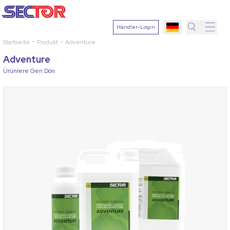
Händler-Login
Startseite
Produkt
Adventure
Suche
Adventure
Pflanze
Ürünlere Geri Dön
auswähle
Wirkstoff
Krankheit
auswähle
Suchen