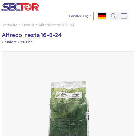
Händler-Login
Startseite
Produkt
Alfredo Inesta 16-8-24
Suche
Alfredo Inesta 16-8-24
Pflanze
Ürünlere Geri Dön
auswähle
Wirkstoff
Krankheit
auswähle
Suchen