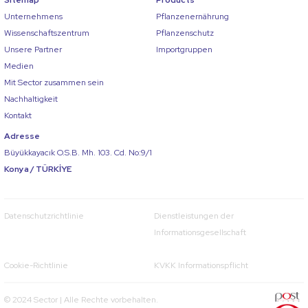
Unternehmens
Pflanzenernährung
Wissenschaftszentrum
Pflanzenschutz
Unsere Partner
Importgruppen
Medien
Mit Sector zusammen sein
Nachhaltigkeit
Kontakt
Adresse
Büyükkayacık O.S.B. Mh. 103. Cd. No:9/1
Konya / TÜRKİYE
Datenschutzrichtlinie
Dienstleistungen der
Informationsgesellschaft
Cookie-Richtlinie
KVKK Informationspflicht
© 2024 Sector | Alle Rechte vorbehalten.