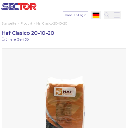
Händler-Login
Startseite
Produkt
Haf Clasico 20-10-20
Suche
Haf Clasico 20-10-20
Pflanze
Ürünlere Geri Dön
auswähle
Wirkstoff
Krankheit
auswähle
Suchen