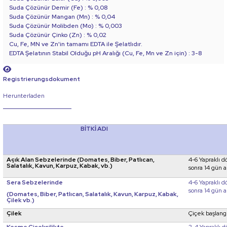
Suda Çözünür Demir (Fe) : % 0,08
Suda Çözünür Mangan (Mn) : % 0,04
Suda Çözünür Molibden (Mo) : % 0,003
Suda Çözünür Çinko (Zn) : % 0,02
Cu, Fe, MN ve Zn'in tamamı EDTA ile Şelatlıdır.
EDTA Şelatının Stabil OIduğu pH Aralığı (Cu, Fe, Mn ve Zn için) : 3-8
Registrierungsdokument
Herunterladen
BİTKİ ADI
Açık Alan Sebzelerinde (Domates, Biber, Patlıcan,
4-6 Yapraklı 
Salatalık, Kavun, Karpuz, Kabak, vb.)
sonra 14 gün 
Sera Sebzelerinde
4-6 Yapraklı 
sonra 14 gün 
(Domates, Biber, Patlıcan, Salatalık, Kavun, Karpuz, Kabak,
Çilek vb.)
Çilek
Çiçek başlang
Kesme Çiçekçilikte
2-4 Yapraklı 