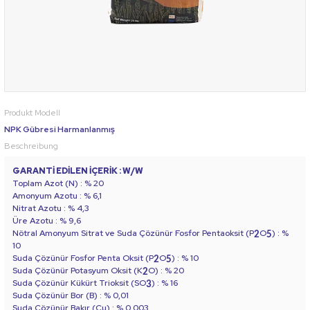
Produkt Modell
NPK Gübresi Harmanlanmış
Beschreibung
GARANTİ EDİLEN İÇERİK : W/W
Toplam Azot (N) : % 20
Amonyum Azotu : % 6,1
Nitrat Azotu : % 4,3
Üre Azotu : % 9,6
Nötral Amonyum Sitrat ve Suda Çözünür Fosfor Pentaoksit (P
O
) : %
2
5
10
Suda Çözünür Fosfor Penta Oksit (P
O
) : % 10
2
5
Suda Çözünür Potasyum Oksit (K
O) : % 20
2
Suda Çözünür Kükürt Trioksit (SO
) : % 16
3
Suda Çözünür Bor (B) : % 0,01
Suda Çözünür Bakır (Cu) : % 0,003