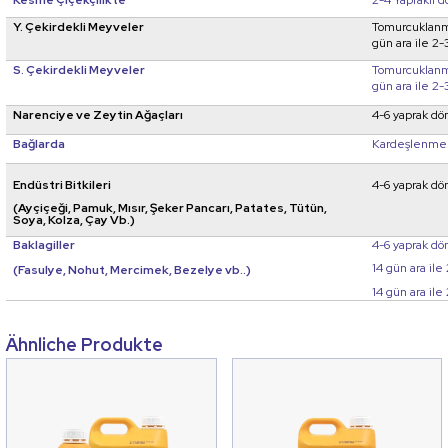
Y. Çekirdekli Meyveler
Tomurcuklanma
gün ara ile 2
S. Çekirdekli Meyveler
Tomurcuklanma
gün ara ile 2
Narenciye ve Zeytin Ağaçları
4-6 yaprak dö
Bağlarda
Kardeşlenme 
Endüstri Bitkileri
4-6 yaprak dö
(Ayçiçeği, Pamuk, Mısır, Şeker Pancarı, Patates, Tütün,
Soya, Kolza, Çay Vb.)
Baklagiller
4-6 yaprak d
14 gün ara il
(Fasulye, Nohut, Mercimek, Bezelye vb..)
14 gün ara il
Ähnliche Produkte