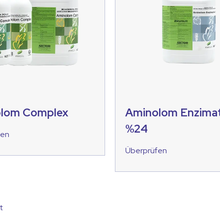
lom Complex
Aminolom Enzimat
%24
fen
Überprüfen
t