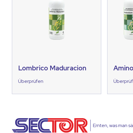
Lombrico Maduracion
Amino
Überprüfen
Überprü
Ernten, was man sä