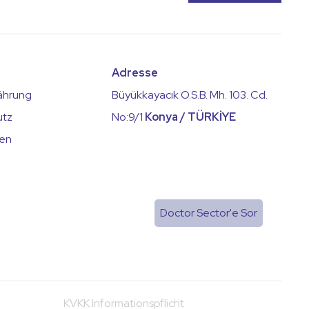
Adresse
ährung
Büyükkayacık O.S.B. Mh. 103. Cd.
utz
No:9/1
Konya / TÜRKİYE
pen
Doctor Sector'e Sor
KVKK Informationspflicht