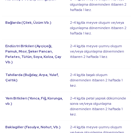
olgunlaşma döneminden itibaren 2
haftada 1 kez.
Bağlarda (Çilek, Üzüm Vb.)
2-4 kg/da meyve oluşum ve/veya
olgunlaşma döneminden itibaren 2
haftada 1 kez.
Endüstri Bitkileri (Ayçiçeği,
2-4 kg/da meyve-yumru oluşum
Pamuk, Mısır, Şeker Pancarı,
ve/veya olgunlaşma döneminden
Patates, Tütün, Soya, Kolza, Çay
itibaren 2 haftada 1 kez.
Vb.)
Tahıllarda (Buğday, Arpa, Yulaf,
2-4 kg/da başak oluşum
Çeltik)
döneminden itibaren 2 haftada 1
kez.
Yem Bitkileri (Yonca, Fiğ, Korunga,
2-4 kg/da petal yaprak dökümünde
vb.)
sonra ve/veya olgunlaşma
döneminden itibaren 2 haftada 1
kez.
Baklagiller (Fasulye, Nohut, Vb.)
2-4 kg/da meyve-yumru oluşum
ve/veya olgunlaşma döneminden