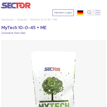
Händler-Login
Startseite
Produkt
MyTech 10-0-45 + ME
Suche
MyTech 10-0-45 + ME
Pflanze
Ürünlere Geri Dön
auswähle
Wirkstoff
Krankheit
auswähle
Suchen