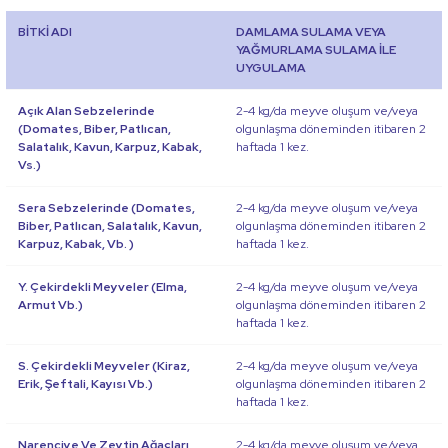
BİTKİ ADI
DAMLAMA SULAMA VEYA
YAĞMURLAMA SULAMA İLE
UYGULAMA
Açık Alan Sebzelerinde
2-4 kg/da meyve oluşum ve/veya
(Domates, Biber, Patlıcan,
olgunlaşma döneminden itibaren 2
Salatalık, Kavun, Karpuz, Kabak,
haftada 1 kez.
Vs.)
Sera Sebzelerinde (Domates,
2-4 kg/da meyve oluşum ve/veya
Biber, Patlıcan, Salatalık, Kavun,
olgunlaşma döneminden itibaren 2
Karpuz, Kabak, Vb. )
haftada 1 kez.
Y. Çekirdekli Meyveler (Elma,
2-4 kg/da meyve oluşum ve/veya
Armut Vb.)
olgunlaşma döneminden itibaren 2
haftada 1 kez.
S. Çekirdekli Meyveler (Kiraz,
2-4 kg/da meyve oluşum ve/veya
Erik, Şeftali, Kayısı Vb.)
olgunlaşma döneminden itibaren 2
haftada 1 kez.
Narenciye Ve Zeytin Ağaçları
2-4 kg/da meyve oluşum ve/veya