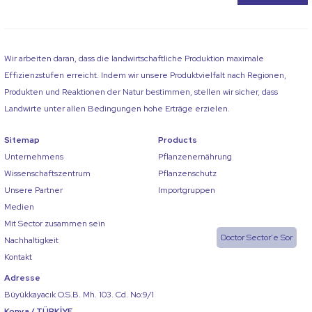
Wir arbeiten daran, dass die landwirtschaftliche Produktion maximale
Effizienzstufen erreicht. Indem wir unsere Produktvielfalt nach Regionen,
Produkten und Reaktionen der Natur bestimmen, stellen wir sicher, dass
Landwirte unter allen Bedingungen hohe Erträge erzielen.
Sitemap
Products
Unternehmens
Pflanzenernährung
Wissenschaftszentrum
Pflanzenschutz
Unsere Partner
Importgruppen
Medien
Mit Sector zusammen sein
Doctor Sector'e Sor
Nachhaltigkeit
Kontakt
Adresse
Büyükkayacık O.S.B. Mh. 103. Cd. No:9/1
Konya / TÜRKİYE