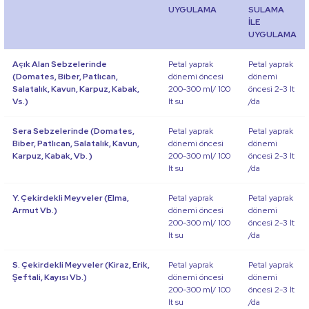
UYGULAMA
SULAMA
İLE
UYGULAMA
Açık Alan Sebzelerinde
Petal yaprak
Petal yaprak
(Domates, Biber, Patlıcan,
dönemi öncesi
dönemi
Salatalık, Kavun, Karpuz, Kabak,
200-300 ml/ 100
öncesi 2-3 lt
Vs.)
lt su
/da
Sera Sebzelerinde (Domates,
Petal yaprak
Petal yaprak
Biber, Patlıcan, Salatalık, Kavun,
dönemi öncesi
dönemi
Karpuz, Kabak, Vb. )
200-300 ml/ 100
öncesi 2-3 lt
lt su
/da
Y. Çekirdekli Meyveler (Elma,
Petal yaprak
Petal yaprak
Armut Vb.)
dönemi öncesi
dönemi
200-300 ml/ 100
öncesi 2-3 lt
lt su
/da
S. Çekirdekli Meyveler (Kiraz, Erik,
Petal yaprak
Petal yaprak
Şeftali, Kayısı Vb.)
dönemi öncesi
dönemi
200-300 ml/ 100
öncesi 2-3 lt
lt su
/da