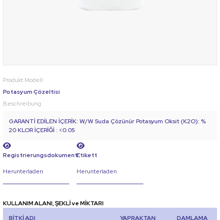
Produkt Modell
Potasyum Çözeltisi
Beschreibung
GARANTİ EDİLEN İÇERİK: W/W Suda Çözünür Potasyum Oksit (K2O): %
20 KLOR İÇERİĞİ : <0.05
Registrierungsdokument
Etikett
Herunterladen
Herunterladen
KULLANIM ALANI, ŞEKLİ ve MİKTARI
BİTKİ ADI
YAPRAKTAN
DAMLAMA