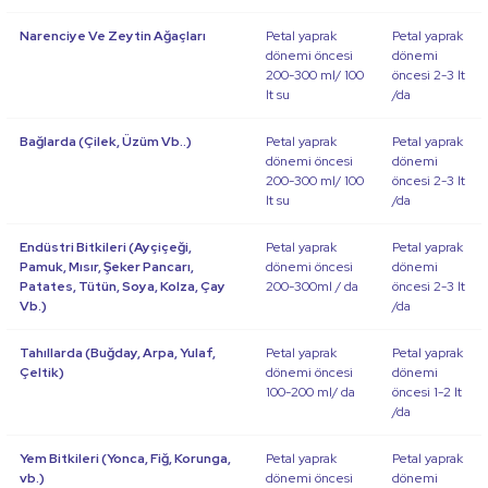
Narenciye Ve Zeytin Ağaçları
Petal yaprak
Petal yaprak
dönemi öncesi
dönemi
200-300 ml/ 100
öncesi 2-3 lt
lt su
/da
Bağlarda (Çilek, Üzüm Vb..)
Petal yaprak
Petal yaprak
dönemi öncesi
dönemi
200-300 ml/ 100
öncesi 2-3 lt
lt su
/da
Endüstri Bitkileri (Ayçiçeği,
Petal yaprak
Petal yaprak
Pamuk, Mısır, Şeker Pancarı,
dönemi öncesi
dönemi
Patates, Tütün, Soya, Kolza, Çay
200-300ml / da
öncesi 2-3 lt
Vb.)
/da
Tahıllarda (Buğday, Arpa, Yulaf,
Petal yaprak
Petal yaprak
Çeltik)
dönemi öncesi
dönemi
100-200 ml/ da
öncesi 1-2 lt
/da
Yem Bitkileri (Yonca, Fiğ, Korunga,
Petal yaprak
Petal yaprak
vb.)
dönemi öncesi
dönemi