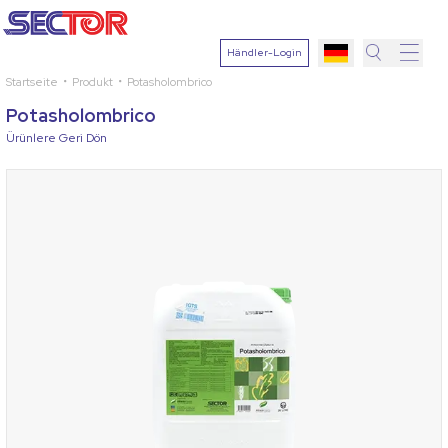
Händler-Login
Startseite
Produkt
Potasholombrico
Suche
Potasholombrico
Pflanze
Ürünlere Geri Dön
auswähle
Wirkstoff
Krankheit
auswähle
Suchen