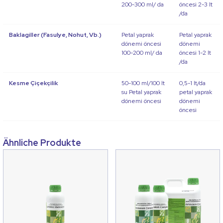
200-300 ml/ da
öncesi 2-3 lt
/da
Baklagiller (Fasulye, Nohut, Vb.)
Petal yaprak
Petal yaprak
dönemi öncesi
dönemi
100-200 ml/ da
öncesi 1-2 lt
/da
Kesme Çiçekçilik
50-100 ml/100 lt
0,5-1 lt/da
su Petal yaprak
petal yaprak
dönemi öncesi
dönemi
öncesi
Ähnliche Produkte