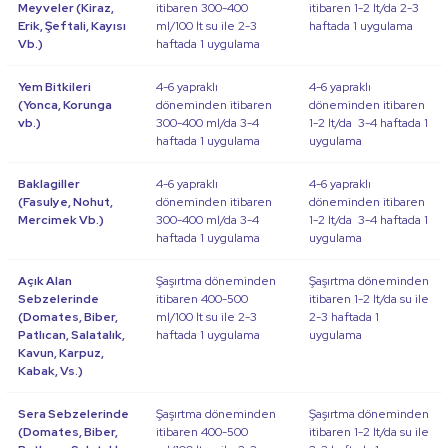
Meyveler (Kiraz,
itibaren 300-400
itibaren 1-2 lt/da 2-3
Erik, Şeftali, Kayısı
ml/100 lt su ile 2-3
haftada 1 uygulama
Vb.)
haftada 1 uygulama
Yem Bitkileri
4-6 yapraklı
4-6 yapraklı
(Yonca, Korunga
döneminden itibaren
döneminden itibaren
vb.)
300-400 ml/da 3-4
1-2 lt/da 3-4 haftada 1
haftada 1 uygulama
uygulama
Baklagiller
4-6 yapraklı
4-6 yapraklı
(Fasulye, Nohut,
döneminden itibaren
döneminden itibaren
Mercimek Vb.)
300-400 ml/da 3-4
1-2 lt/da 3-4 haftada 1
haftada 1 uygulama
uygulama
Açık Alan
Şaşırtma döneminden
Şaşırtma döneminden
Sebzelerinde
itibaren 400-500
itibaren 1-2 lt/da su ile
(Domates, Biber,
ml/100 lt su ile 2-3
2-3 haftada 1
Patlıcan, Salatalık,
haftada 1 uygulama
uygulama
Kavun, Karpuz,
Kabak, Vs.)
Sera Sebzelerinde
Şaşırtma döneminden
Şaşırtma döneminden
(Domates, Biber,
itibaren 400-500
itibaren 1-2 lt/da su ile