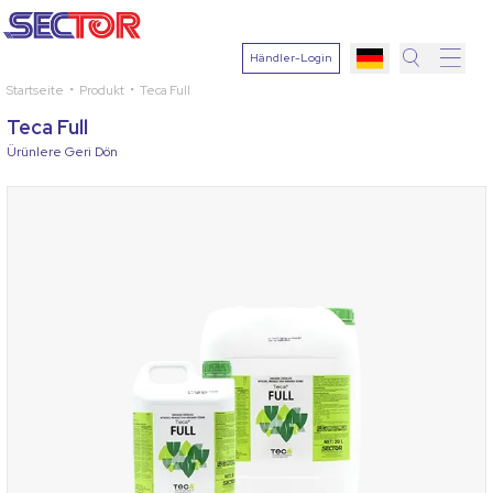
Händler-Login
Startseite
Produkt
Teca Full
Suche
Teca Full
Pflanze
Ürünlere Geri Dön
auswähle
Wirkstoff
Krankheit
auswähle
Suchen