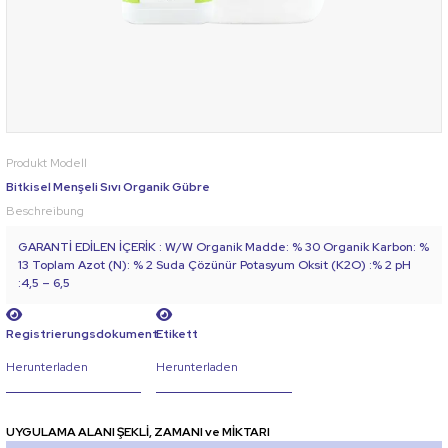
Produkt Modell
Bitkisel Menşeli Sıvı Organik Gübre
Beschreibung
GARANTİ EDİLEN İÇERİK : W/W Organik Madde: % 30 Organik Karbon: %
13 Toplam Azot (N): % 2 Suda Çözünür Potasyum Oksit (K2O) :% 2 pH
:4,5 – 6,5
Registrierungsdokument
Etikett
Herunterladen
Herunterladen
UYGULAMA ALANI ŞEKLİ, ZAMANI ve MİKTARI