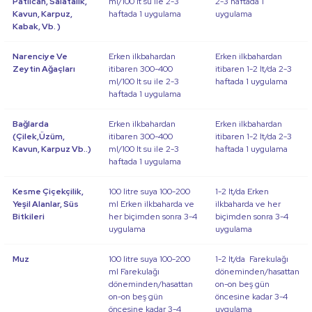
Patlıcan, Salatalık,
ml/100 lt su ile 2-3
2-3 haftada 1
Kavun, Karpuz,
haftada 1 uygulama
uygulama
Kabak, Vb. )
Narenciye Ve
Erken ilkbahardan
Erken ilkbahardan
Zeytin Ağaçları
itibaren 300-400
itibaren 1-2 lt/da 2-3
ml/100 lt su ile 2-3
haftada 1 uygulama
haftada 1 uygulama
Bağlarda
Erken ilkbahardan
Erken ilkbahardan
(Çilek,Üzüm,
itibaren 300-400
itibaren 1-2 lt/da 2-3
Kavun, Karpuz Vb..)
ml/100 lt su ile 2-3
haftada 1 uygulama
haftada 1 uygulama
Kesme Çiçekçilik,
100 litre suya 100-200
1-2 lt/da Erken
Yeşil Alanlar, Süs
ml Erken ilkbaharda ve
ilkbaharda ve her
Bitkileri
her biçimden sonra 3-4
biçimden sonra 3-4
uygulama
uygulama
Muz
100 litre suya 100-200
1-2 lt/da Farekulağı
ml Farekulağı
döneminden/hasattan
döneminden/hasattan
on-on beş gün
on-on beş gün
öncesine kadar 3-4
öncesine kadar 3-4
uygulama