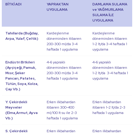
BİTKİ ADI
YAPRAKTAN
DAMLAMA SULAMA
UYGULAMA
ve YAĞMURLAMA
SULAMA İLE
UYGULAMA
Tahıllarda (Buğday,
Kardeşlenme
Kardeşlenme
Arpa, Yulaf, Çeltik)
döneminden itibaren
döneminden itibaren
200-300 ml/da 3-4
1-2 lt/da 3-4 haftada 1
haftada 1 uygulama
uygulama
Endüstri Bitkileri
4-6 yapraklı
4-6 yapraklı
(Ayçiçeği, Pamuk,
döneminden itibaren
döneminden itibaren
Mısır, Şeker
200-300 ml/da 3-4
1-2 lt/da 3-4 haftada 1
Pancarı, Patates,
haftada 1 uygulama
uygulama
Tütün, Soya, Kolza,
Çay Vb.)
Y. Çekirdekli
Erken ilkbahardan
Erken ilkbahardan
Meyveler
itibaren 300-400
itibaren 1-2 lt/da 2-3
(Elma,Armut, Ayva
ml/100 lt su ile 2-3
haftada 1 uygulama
Vb.)
haftada 1 uygulama
S. Çekirdekli
Erken ilkbahardan
Erken ilkbahardan