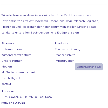
Wir arbeiten daran, dass die landwirtschaftliche Produktion maximale
Effizienzstufen erreicht. Indem wir unsere Produktvielfalt nach Regionen,
Produkten und Reaktionen der Natur bestimmen, stellen wir sicher, dass
Landwirte unter allen Bedingungen hohe Erträge erzielen.
Sitemap
Products
Unternehmens
Pflanzenernährung
Wissenschaftszentrum
Pflanzenschutz
Unsere Partner
Importgruppen
Medien
Doctor Sector'e Sor
Mit Sector zusammen sein
Nachhaltigkeit
Kontakt
Adresse
Büyükkayacık O.S.B. Mh. 103. Cd. No:9/1
Konya / TÜRKİYE