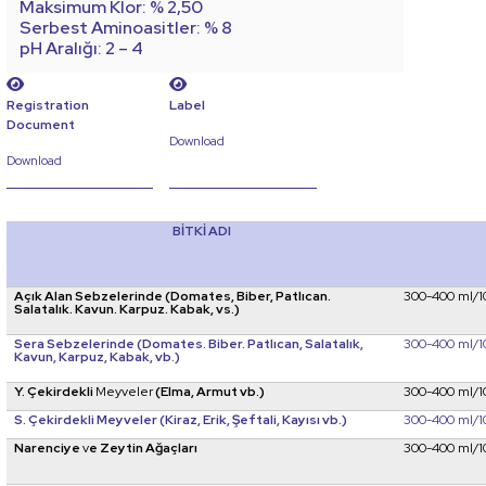
Maksimum Klor: % 2,50
Serbest Aminoasitler: % 8
pH Aralığı: 2 – 4
Registration
Label
Document
Download
Download
BİTKİ ADI
Açık Alan Sebzelerinde (Domates, Biber, Patlıcan.
300-400 ml/10
Salatalık. Kavun. Karpuz. Kabak, vs.)
Sera Sebzelerinde (Domates. Biber. Patlıcan, Salatalık,
300-400 ml/10
Kavun, Karpuz, Kabak, vb.)
Y. Çekirdekli
Meyveler
(Elma, Armut vb.)
300-400 ml/10
S. Çekirdekli Meyveler (Kiraz, Erik, Şeftali, Kayısı vb.)
300-400 ml/10
Narenciye
v
e Zeytin Ağaçları
300-400 ml/10