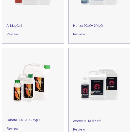
A-MagCall
Heliza 2CaO+2MgO
Review
Review
Falcata 3-0-20+2MgO
Atsatsa 5-10-5+ME
Review
Review