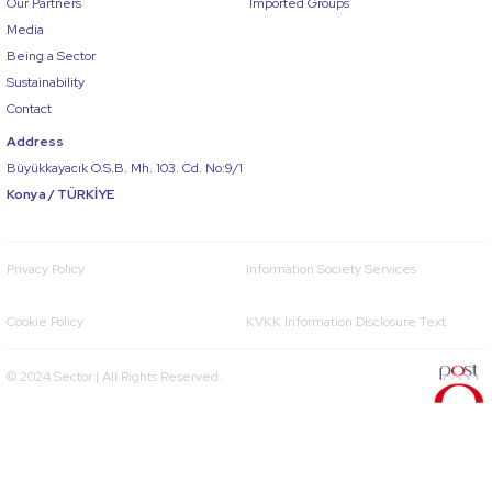
Our Partners
Imported Groups
Media
Being a Sector
Sustainability
Contact
Address
Büyükkayacık O.S.B. Mh. 103. Cd. No:9/1
Konya / TÜRKİYE
Privacy Policy
Information Society Services
Cookie Policy
KVKK Information Disclosure Text
© 2024 Sector | All Rights Reserved.