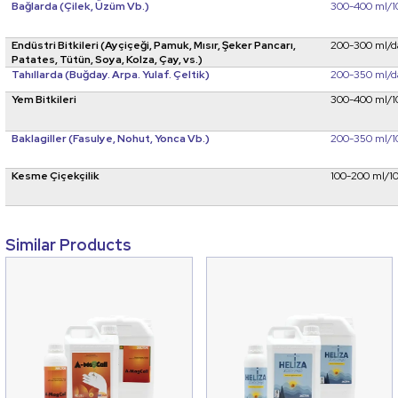
Bağlarda (Çilek, Üzüm Vb.)
300-400 ml/10
Endüstri Bitkileri (Ayçiçeği, Pamuk, Mısır, Şeker Pancarı,
200-300 ml/d
Patates, Tütün, Soya, Kolza, Çay, vs.)
Tahıllarda (Buğday. Arpa. Yulaf. Çeltik)
200-350 ml/d
Yem Bitkileri
300-400 ml/10
Baklagiller (Fasulye, Nohut, Yonca Vb.)
200-350 ml/1
Kesme Çiçekçilik
100-200 ml/10
Similar Products