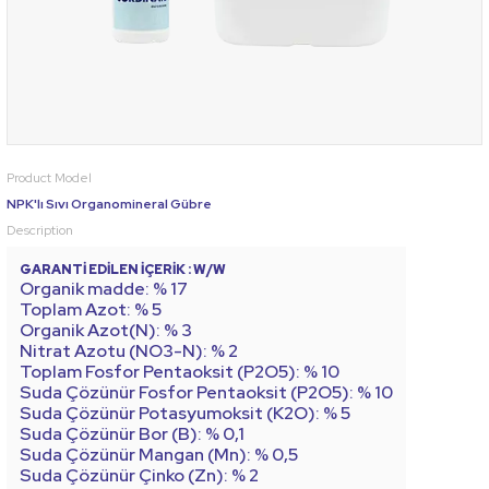
Product Model
NPK'lı Sıvı Organomineral Gübre
Description
GARANTİ EDİLEN İÇERİK : W/W
Organik madde: % 17
Toplam Azot: % 5
Organik Azot(N): % 3
Nitrat Azotu (NO3-N): % 2
Toplam Fosfor Pentaoksit (P2O5): % 10
Suda Çözünür Fosfor Pentaoksit (P2O5): % 10
Suda Çözünür Potasyumoksit (K2O): % 5
Suda Çözünür Bor (B): % 0,1
Suda Çözünür Mangan (Mn): % 0,5
Suda Çözünür Çinko (Zn): % 2