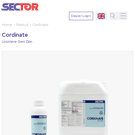
Dealer Login
Home
Product
Cordinate
Search
Cordinate
Select
Ürünlere Geri Dön
Plant
Active
Ingredien
Select
Disease
Search