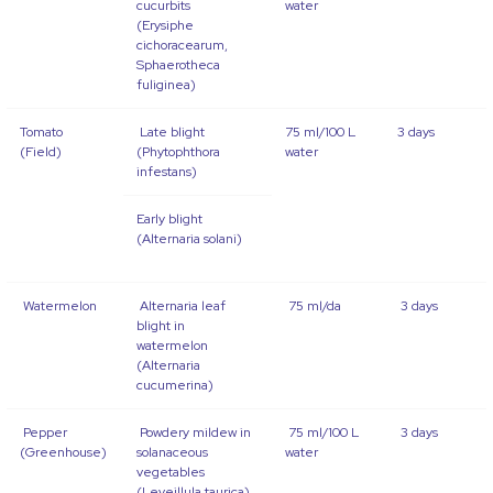
cucurbits
water
(Erysiphe
cichoracearum,
Sphaerotheca
fuliginea)
Tomato
Late blight
75 ml/100 L
3 days
(Field)
(Phytophthora
water
infestans)
Early blight
(Alternaria solani)
Watermelon
Alternaria leaf
75 ml/da
3 days
blight in
watermelon
(Alternaria
cucumerina)
Pepper
Powdery mildew in
75 ml/100 L
3 days
(Greenhouse)
solanaceous
water
vegetables
(Leveillula taurica)