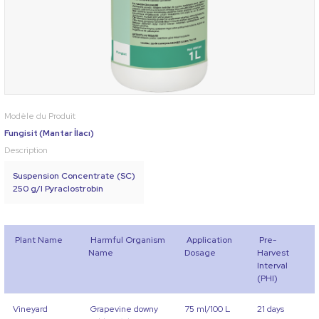
Modèle du Produit
Fungisit (Mantar İlacı)
Description
Suspension Concentrate (SC)
250 g/I Pyraclostrobin
Plant Name
Harmful Organism
Application
Pre-
Name
Dosage
Harvest
Interval
(PHI)
Vineyard
Grapevine downy
75 ml/100 L
21 days