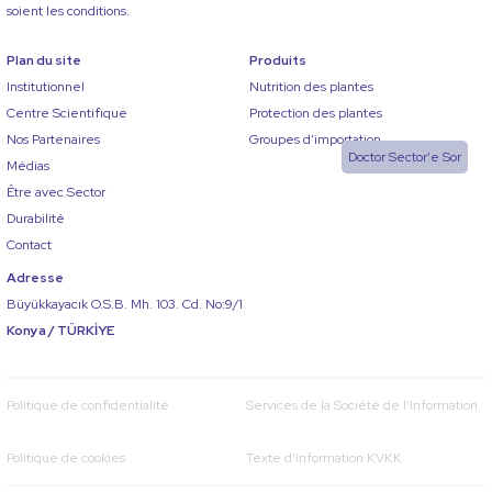
soient les conditions.
Plan du site
Produits
Institutionnel
Nutrition des plantes
Centre Scientifique
Protection des plantes
Nos Partenaires
Groupes d'importation
Doctor Sector'e Sor
Médias
Être avec Sector
Durabilité
Contact
Adresse
Büyükkayacık O.S.B. Mh. 103. Cd. No:9/1
Konya / TÜRKİYE
Politique de confidentialité
Services de la Société de l'Information
Politique de cookies
Texte d'information KVKK