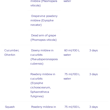
mildew (Plasmopara
water
viticola)
Grapevine powdery
mildew (Erysiphe
necator)
Dead arm of grape
(Phomopsis viticola)
Cucumber,
Downy mildew in
60 ml/100 L
3 days
Gherkin
cucurbits
water
(Pseudoperonospora
cubensis)
Powdery mildew in
75 ml/100 L
3 days
cucurbits
water
(Erysiphe
cichoracearum,
Sphaerotheca
fuliginea)
Squash
Powdery mildew in
75 ml/100 L
3 days