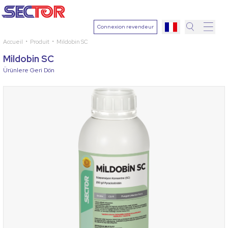
Connexion revendeur
Accueil
Produit
Mildobin SC
Recher
Mildobin SC
Sélection
Ürünlere Geri Dön
une plant
Ingrédien
actif
Sélection
une mala
Rechercher