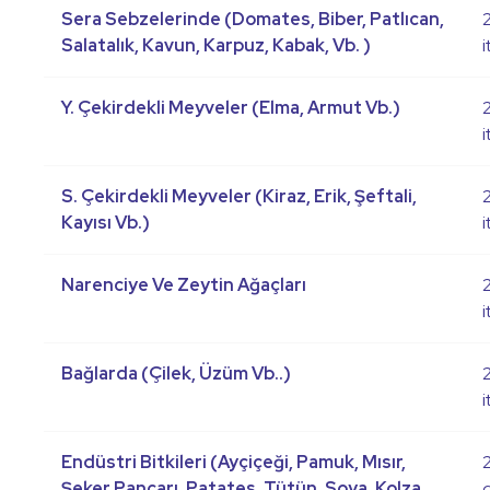
Sera Sebzelerinde (Domates, Biber, Patlıcan,
Salatalık, Kavun, Karpuz, Kabak, Vb. )
i
Y. Çekirdekli Meyveler (Elma, Armut Vb.)
i
S. Çekirdekli Meyveler (Kiraz, Erik, Şeftali,
Kayısı Vb.)
i
Narenciye Ve Zeytin Ağaçları
i
Bağlarda (Çilek, Üzüm Vb..)
i
Endüstri Bitkileri (Ayçiçeği, Pamuk, Mısır,
Şeker Pancarı, Patates, Tütün, Soya, Kolza,