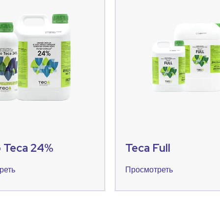
 Teca 24%
Teca Full
реть
Просмотреть