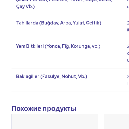
Çay Vb.)
Tahıllarda (Buğday, Arpa, Yulaf, Çeltik)
i
Yem Bitkileri (Yonca, Fiğ, Korunga, vb.)
d
Baklagiller (Fasulye, Nohut, Vb.)
Похожие продукты