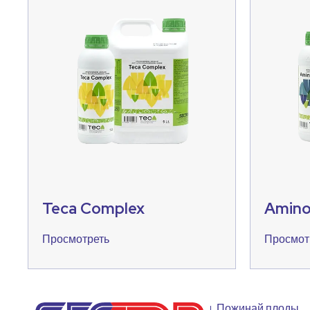
Teca Complex
Amino
Просмотреть
Просмот
Пожинай плоды