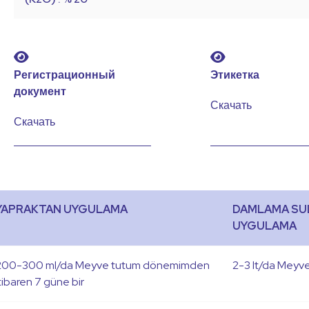
Регистрационный
Этикетка
документ
Скачать
Скачать
YAPRAKTAN UYGULAMA
DAMLAMA SU
UYGULAMA
200-300 ml/da Meyve tutum dönemimden
2-3 lt/da Meyv
tibaren 7 güne bir