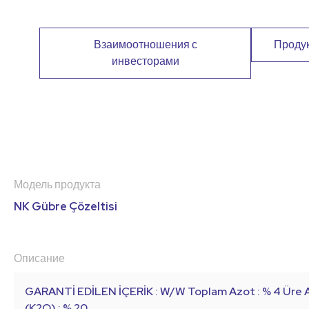
Взаимоотношения с
Проду
инвесторами
Модель продукта
NK Gübre Çözeltisi
Описание
GARANTİ EDİLEN İÇERİK : W/W Toplam Azot : % 4 Üre 
(K2O) : % 20