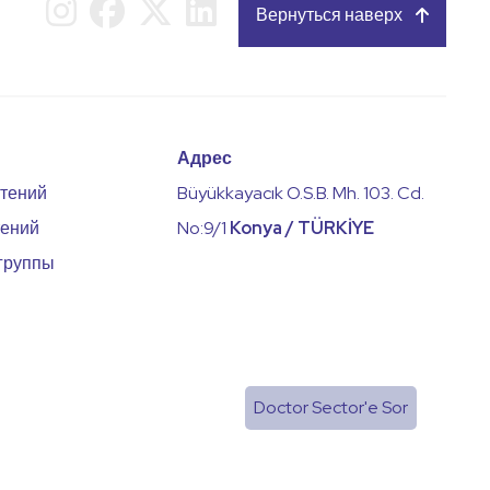
Вернуться наверх
Адрес
стений
Büyükkayacık O.S.B. Mh. 103. Cd.
тений
No:9/1
Konya / TÜRKİYE
группы
Doctor Sector'e Sor