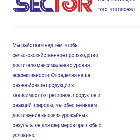
того, что посеял
Мы работаем над тем, чтобы
сельскохозяйственное производство
достигало максимального уровня
эффективности. Определяя наше
разнообразие продукции в
зависимости от регионов, продуктов и
реакций природы, мы обеспечиваем
достижение высоких урожайных
результатов для фермеров при любых
условиях.