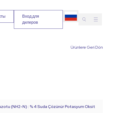
кты
Вход для
дилеров
Поиск
Выберите
Активн
В
Ürünlere Geri Dön
растение
вещест
з
Поиск
Azotu (NH2-N) : % 4 Suda Çözünür Potasyum Oksit